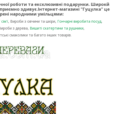
учної роботи та ексклюзивні подарунки. Широкй
 приємно здивує.
Інтернет-магазині "Гуцулка"
це
орені народними умільцями:
сім'ї
, Вироби з овчини та шкіри,
Гончарні виробита посуд
,
 Вироби з дерева,
Вишиті скатертини та рушники
,
тські смаколики та багато інших товарів.