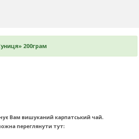
Суниця» 200грам
онує Вам вишуканий карпатський чай.
можна переглянути тут: