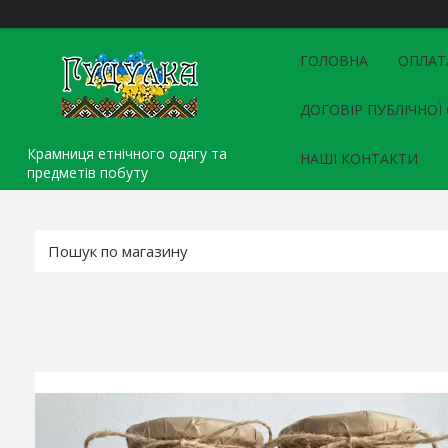
ГОЛОВНА
ОПЛАТ
ДОГОВІР ПУБЛІЧНОЇ
Крамниця етнічного одягу та
НАШІ КОНТАКТИ
предметів побуту