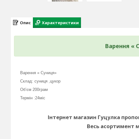
Опис
Характеристики
Варення « 
Варення « Суниця»
Склад: суниця ,цукор
Обʼєм 200грам
Термін :24міс
Інтернет магазин Гуцулка проп
Весь асортимент 