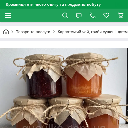
Крамниця етнічного одягу та предметів побуту
Товари та послуги
Карпатський чай, гриби сушені, джем