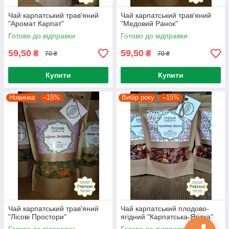
Чай карпатський трав'яний
Чай карпатський трав'яний
"Аромат Карпат"
"Медовий Ранок"
Готово до відправки
Готово до відправки
59,50
59,50
₴
₴
70 ₴
70 ₴
Купити
Купити
Новинка
–15%
Вибір року
–15%
Чай карпатський трав'яний
Чай карпатський плодово-
"Лісові Простори"
ягідний "Карпатська-Ягідка"