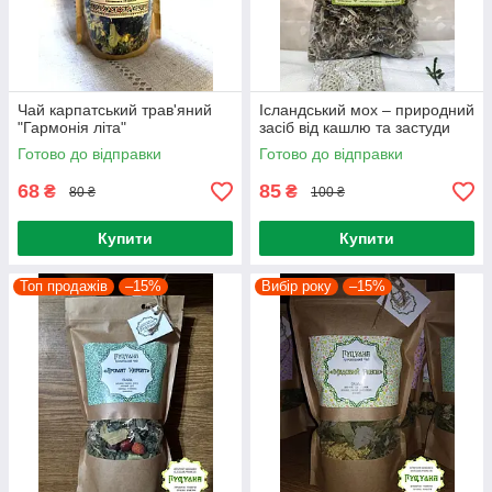
Чай карпатський трав'яний
Ісландський мох – природний
"Гармонія літа"
засіб від кашлю та застуди
Готово до відправки
Готово до відправки
68
85
₴
₴
80 ₴
100 ₴
Купити
Купити
Топ продажів
–15%
Вибір року
–15%