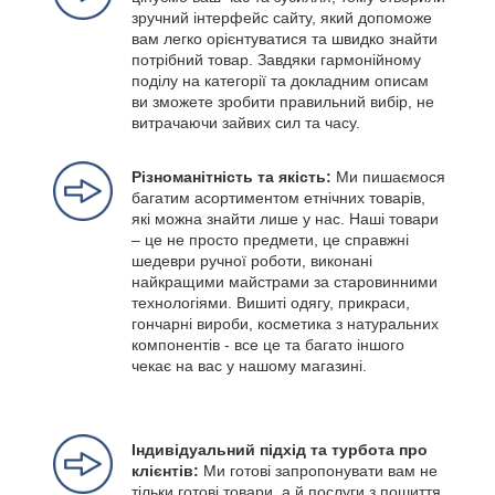
зручний інтерфейс сайту, який допоможе
вам легко орієнтуватися та швидко знайти
потрібний товар. Завдяки гармонійному
поділу на категорії та докладним описам
ви зможете зробити правильний вибір, не
витрачаючи зайвих сил та часу.
Різноманітність та якість:
Ми пишаємося
багатим асортиментом етнічних товарів,
які можна знайти лише у нас. Наші товари
– це не просто предмети, це справжні
шедеври ручної роботи, виконані
найкращими майстрами за старовинними
технологіями. Вишиті одягу, прикраси,
гончарні вироби, косметика з натуральних
компонентів - все це та багато іншого
чекає на вас у нашому магазині.
Індивідуальний підхід та турбота про
клієнтів:
Ми готові запропонувати вам не
тільки готові товари, а й послуги з пошиття