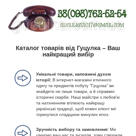
Каталог товарів від Гуцулка – Ваш
найкращий вибір
Унікальні товари, наповнені духом
історії:
В інтернет-магазині етнічного
одягу та предметів побуту "Гуцулка" ви
знайдете не лише товари, а й справжні
історичні скарби. Наші майстри з любов'ю
та натхненням втілюють найкращі
українські традиції, щоб кожен клієнт міг
торкнутися спадщини минулих епох.
Зручність вибору та замовлення:
Ми
цінуємо ваш час та зусилля, тому створили