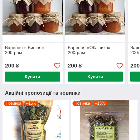
Варення « Вишня»
Варення «Обліпиха»
Вар
200грам
200грам
200
200
200
200
₴
₴
Купити
Купити
Акційні пропозиції та новинки
Новинка
–15%
Новинка
–15%