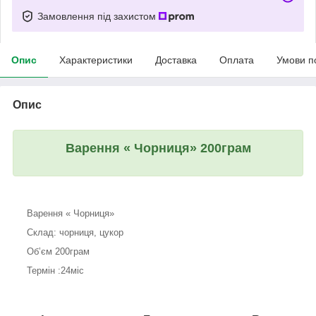
Замовлення під захистом
Опис
Характеристики
Доставка
Оплата
Умови п
Опис
Варення « Чорниця» 200грам
Варення « Чорниця»
Склад: чорниця, цукор
Обʼєм 200грам
Термін :24міс