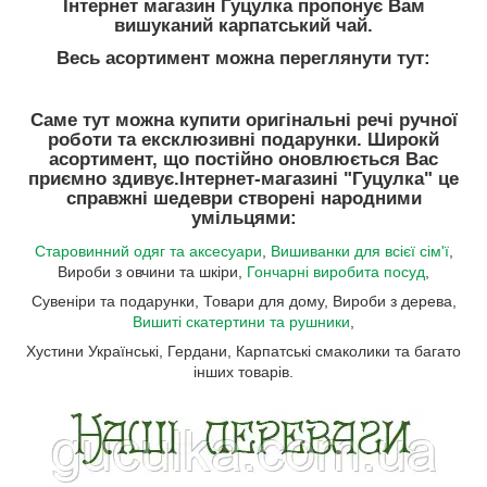
Інтернет магазин Гуцулка пропонує Вам
вишуканий карпатський чай.
Весь асортимент можна переглянути тут:
Саме тут можна купити оригінальні речі ручної
роботи та ексклюзивні подарунки. Широкй
асортимент, що постійно оновлюється Вас
приємно здивує.
Інтернет-магазині "Гуцулка"
це
справжні шедеври створені народними
умільцями:
Старовинний одяг та аксесуари
,
Вишиванки для всієї сім'ї
,
Вироби з овчини та шкіри,
Гончарні виробита посуд
,
Сувеніри та подарунки, Товари для дому, Вироби з дерева,
Вишиті скатертини та рушники
,
Хустини Українські, Гердани, Карпатські смаколики та багато
інших товарів.