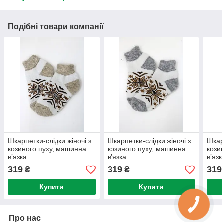
Подібні товари компанії
Шкарпетки-слідки жіночі з
Шкарпетки-слідки жіночі з
Шкар
козиного пуху, машинна
козиного пуху, машинна
кози
вʼязка
вʼязка
вʼяз
319
319
319
₴
₴
Купити
Купити
Про нас