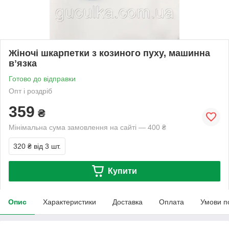
Жіночі шкарпетки з козиного пуху, машинна
вʼязка
Готово до відправки
Опт і роздріб
359
₴
Мінімальна сума замовлення на сайті — 400 ₴
320 ₴
від 3 шт.
Купити
Опис
Характеристики
Доставка
Оплата
Умови п