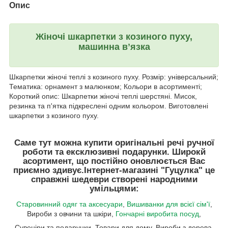
Опис
Жіночі шкарпетки з козиного пуху,
машинна вʼязка
Шкарпетки жіночі теплі з козиного пуху. Розмір: універсальний;
Тематика: орнамент з малюнком; Кольори в асортименті;
Короткий опис: Шкарпетки жіночі теплі шерстяні. Мисок,
резинка та п'ятка підкреслені одним кольором. Виготовлені
шкарпетки з козиного пуху.
Саме тут можна купити оригінальні речі ручної
роботи та ексклюзивні подарунки. Широкй
асортимент, що постійно оновлюється Вас
приємно здивує.
Інтернет-магазині "Гуцулка"
це
справжні шедеври створені народними
умільцями:
Старовинний одяг та аксесуари
,
Вишиванки для всієї сім'ї
,
Вироби з овчини та шкіри,
Гончарні виробита посуд
,
Сувеніри та подарунки, Товари для дому, Вироби з дерева,