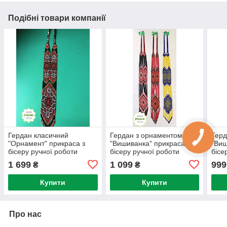
Подібні товари компанії
Гердан класичний
Гердан з орнаментом
Герд
"Орнамент" прикраса з
"Вишиванка" прикраса з
"Виш
бісеру ручної роботи
бісеру ручної роботи
бісе
1 699
1 099
999
₴
₴
Купити
Купити
Про нас