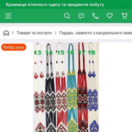
Крамниця етнічного одягу та предметів побуту
Товари та послуги
Гердан, намисто з натурального каме
Вибір року