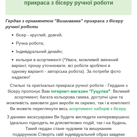
прикраса з бісеру ручної роботи
Гердан з орнаментом "Вишиванка" прикраса з бісеру
ручної роботи
бісер - круглий, довгий;
Ручна робота;
Індивідуальний дизайн;
кольори в асортименті (*Увага, можливий змінений
варіант, прошу уточнювати, всі роботи зроблені в
одному варіанті - авторська робота). За потреби фото
надаємо!
Стильні та оригінальні прикраси ручної роботи - Гердани з
бісеру пропонує Вам
інтернет-магазин "Гуцулка
"
. Великий
асортимент, багата кольорова гамма, доступні ціни та
можливість замовити дані вироби як окремо, так і в комплекті.
Ви можете переглянути весь
асортимент наборів з бісеру
.
З даними аксесуарами Ви будете виглядати неперевершено.
Ідеально підходять як длясвяткових подій, так і на будень.
Такий гердан стане чудовим та вишуканим
подарунком.Створіть свій індивідуальний образ завдяки