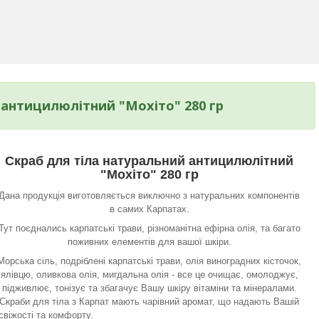
 антицилюлітний "Мохіто" 280 гр
Скраб для тіла натуральний антицилюлітний
"Мохіто" 280 гр
Дана продукція виготовляється виключно з натуральних компонентів
в самих Карпатах.
Тут поєднались карпатські трави, різноманітна ефірна олія, та багато
поживних елементів для вашої шкіри.
Морська сіль, подріблені карпатські трави, олія виноградних кісточок,
ялівцю, оливкова олія, мигдальна олія - все це очищає, омолоджує,
підживлює, тонізує та збагачує Вашу шкіру вітаміни та мінералами.
Скраби для тіла з Карпат мають чарівний аромат, що надають Вашій
 свіжості та комфорту.