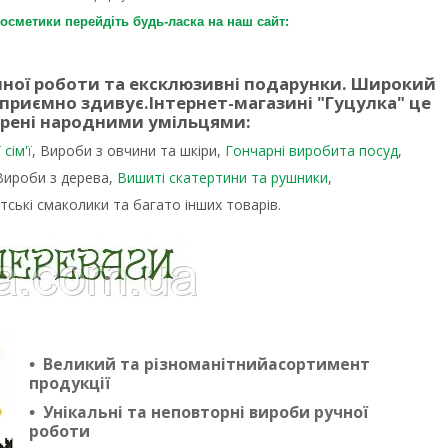
осметики перейдіть будь-ласка на наш сайт:
учної роботи та ексклюзивні подарунки. Широкий
 приємно здивує.
Інтернет-магазині "Гуцулка"
це
орені народними умільцями:
сім'ї
, Вироби з овчини та шкіри,
Гончарні виробита посуд
,
 Вироби з дерева,
Вишиті скатертини та рушники
,
тські смаколики та багато інших товарів.
Великий та різноманітнийасортимент
продукції
Унікальні та неповторні вироби ручної
роботи