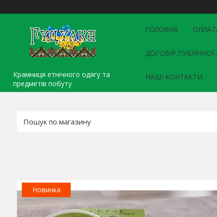
ГОЛОВНА
ОПЛАТ
ДОГОВІР ПУБЛІЧНОЇ
Крамниця етнічного одягу та
НАШІ КОНТАКТИ
предметів побуту
Новинка