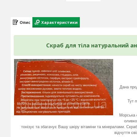
Опис
Характеристики
Скраб для тіла натуральний а
Дана про
Тут п
Морська с
оливко
тонізує та збагачує Вашу шкіру вітаміни та мінералами. Скра
відчуття св