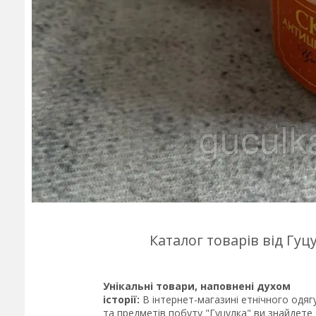
Каталог товарів від Гу
Унікальні товари, наповнені духом
історії:
В інтернет-магазині етнічного одяг
та предметів побуту "Гуцулка" ви знайдете