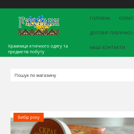
ГОЛОВНА
ОПЛАТ
ДОГОВІР ПУБЛІЧНОЇ
Крамниця етнічного одягу та
НАШІ КОНТАКТИ
предметів побуту
Вибір року