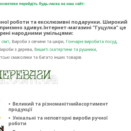
осметики перейдіть будь-ласка на наш сайт:
учної роботи та ексклюзивні подарунки. Широкий
 приємно здивує.
Інтернет-магазині "Гуцулка"
це
орені народними умільцями:
сім'ї
, Вироби з овчини та шкіри,
Гончарні виробита посуд
,
 Вироби з дерева,
Вишиті скатертини та рушники
,
тські смаколики та багато інших товарів.
Великий та різноманітнийасортимент
продукції
Унікальні та неповторні вироби ручної
роботи