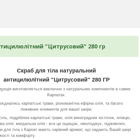
нтицилюлітний "Цитрусовий" 280 гр
Скраб для тіла натуральний
антицилюлітний "Цитрусовий" 280 ГР
дукція виготовляється виключно з натуральних компонентів в самих
Карпатах.
оєднались карпатські трави, різноманітна ефірна олія, та багато
поживних елементів для вашої шкіри.
іль, подріблені карпатські трави, олія виноградних кісточок, ялівцю,
ва олія, мигдальна олія - все це ощищає, омолоджує, підживлює,
би для тіла з Карпат мають чарівний аромат, що надають Вашій шкірі
іжості та комфорту.