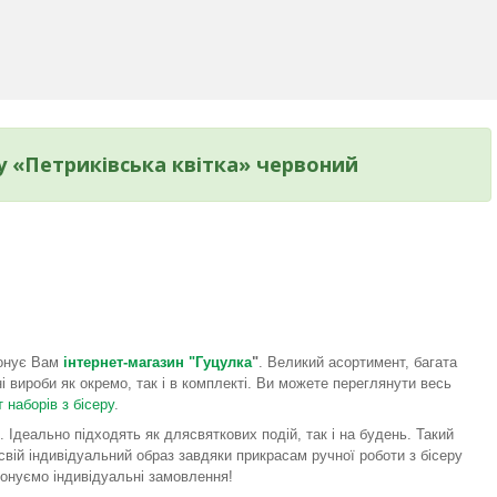
у «Петриківська квітка» червоний
понує Вам
інтернет-магазин "Гуцулка
"
. Великий асортимент, багата
і вироби як окремо, так і в комплекті. Ви можете переглянути весь
 наборів з бісеру
.
Ідеально підходять як длясвяткових подій, так і на будень. Такий
вій індивідуальний образ завдяки прикрасам ручної роботи з бісеру
конуємо індивідуальні замовлення!