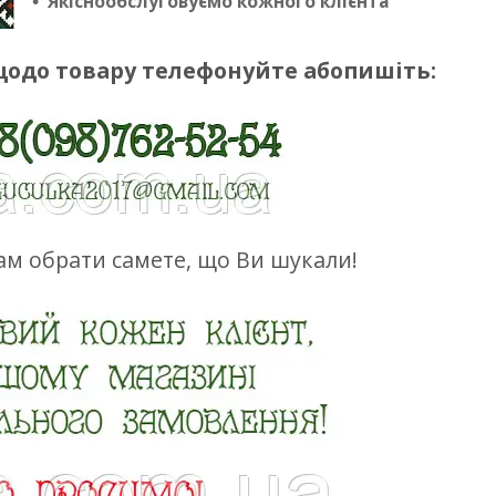
Якіснообслуговуємо кожного клієнта
щодо товару телефонуйте абопишіть:
м обрати самете, що Ви шукали!