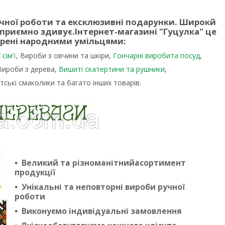
учної роботи та ексклюзивні подарунки. Широкй
 приємно здивує.
Інтернет-магазині "Гуцулка"
це
орені народними умільцями:
сім'ї
, Вироби з овчини та шкіри,
Гончарні виробита посуд
,
 Вироби з дерева,
Вишиті скатертини та рушники
,
тські смаколики та багато інших товарів.
Великий та різноманітнийасортимент
продукції
Унікальні та неповторні вироби ручної
роботи
Виконуємо індивідуальні замовлення