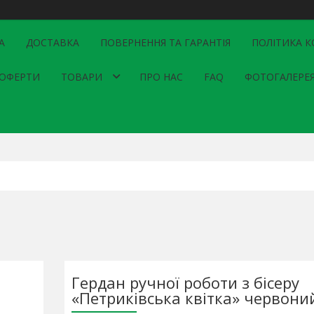
А
ДОСТАВКА
ПОВЕРНЕННЯ ТА ГАРАНТІЯ
ПОЛІТИКА К
 ОФЕРТИ
ТОВАРИ
ПРО НАС
FAQ
ФОТОГАЛЕРЕ
Гердан ручної роботи з бісеру
«Петриківська квітка» червони