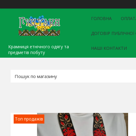
ГОЛОВНА
ОПЛАТ
ДОГОВІР ПУБЛІЧНОЇ
Крамниця етнічного одягу та
НАШІ КОНТАКТИ
предметів побуту
Топ продажів