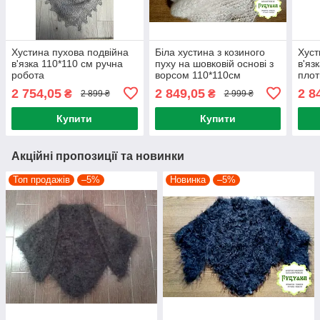
Хустина пухова подвійна
Біла хустина з козиного
Хуст
в'язка 110*110 см ручна
пуху на шовковій основі з
в'яз
робота
ворсом 110*110см
плот
робо
2 754,05
2 849,05
2 8
₴
₴
2 899 ₴
2 999 ₴
Купити
Купити
Акційні пропозиції та новинки
Топ продажів
–5%
Новинка
–5%