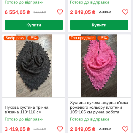
Готово до відправки
Готово до відправки
6 554,05
2 849,05
₴
₴
6 899 ₴
2 999 ₴
Купити
Купити
Вибір року
–5%
Топ продажів
–5%
Хустина пухова ажурна в'язка
Пухова хустина трійна
рожевого кольору плотний
в'язана 110*110 см
105*105 см ручна робота
100% козиний пух
Готово до відправки
Готово до відправки
3 419,05
2 849,05
₴
₴
3 599 ₴
2 999 ₴