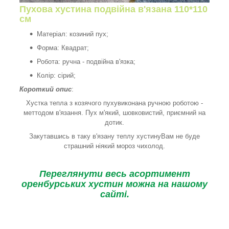
Пухова хустина подвійна в'язана 110*110
см
Матеріал: козиний пух;
Форма: Квадрат;
Робота: ручна - подвійна в'язка;
Колір: сірий;
Короткий опис
:
Хустка тепла з козячого пухувиконана ручною роботою -
меттодом в'язання. Пух м'який, шовковистий, приємний на
дотик.
Закутавшись в таку в'язану теплу хустинуВам не буде
страшний ніякий мороз чихолод.
Переглянути весь асортимент
оренбурських хустин можна на нашому
сайті.