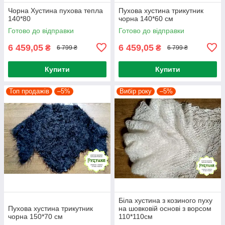
Чорна Хустина пухова тепла
Пухова хустина трикутник
140*80
чорна 140*60 см
Готово до відправки
Готово до відправки
6 459,05
6 459,05
₴
₴
6 799 ₴
6 799 ₴
Купити
Купити
Топ продажів
–5%
Вибір року
–5%
Біла хустина з козиного пуху
Пухова хустина трикутник
на шовковій основі з ворсом
чорна 150*70 см
110*110см