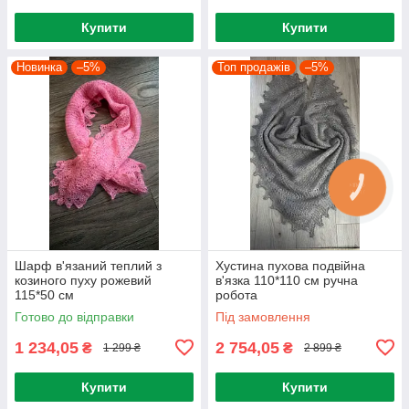
Купити
Купити
Новинка
–5%
Топ продажів
–5%
Шарф в'язаний теплий з
Хустина пухова подвійна
козиного пуху рожевий
в'язка 110*110 см ручна
115*50 см
робота
Готово до відправки
Під замовлення
1 234,05
2 754,05
₴
₴
1 299 ₴
2 899 ₴
Купити
Купити