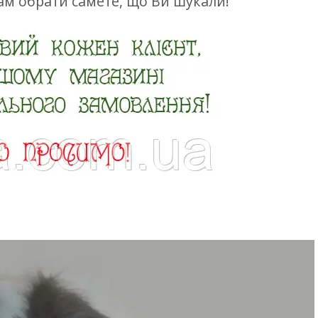
м обрати самете, що Ви шукали!