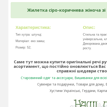
Жилетка сіро-коричнева жіноча зі 
Характеристика:
Опис:
Тип хутра: штучці;
Стильна та прак
універсальна, к
Матеріал: еко замш;
Декорована двом
Розмір: 52;
росту.
Саме тут можна купити оригінальні речі р
асортимент, що постійно оновлюється Вас
справжні шедеври ств
Старовинний одяг та аксесуари
,
Вишиванки для всієї 
Сувеніри та подарунки, Товари для дому,
Хустини Українські, Гердани, Карпа