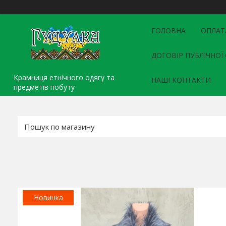
ГОЛОВНА
ОПЛАТ
ДОГОВІР ПУБЛІЧНОЇ
Крамниця етнічного одягу та
НАШІ КОНТАКТИ
предметів побуту
Новинка