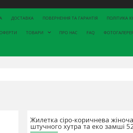
А
ДОСТАВКА
ПОВЕРНЕННЯ ТА ГАРАНТІЯ
ПОЛІТИКА К
 ОФЕРТИ
ТОВАРИ
ПРО НАС
FAQ
ФОТОГАЛЕРЕ
Жилетка сіро-коричнева жіноча
штучного хутра та еко замші 5