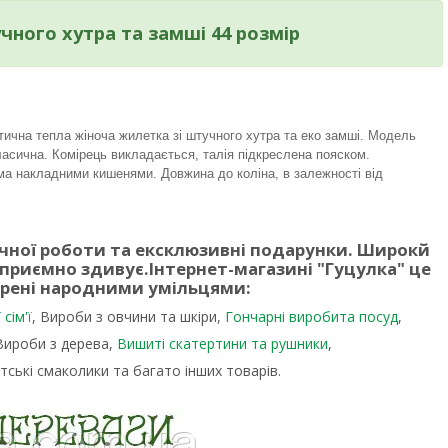
чного хутра та замші 44 розмір
тична тепла жіноча жилетка зі штучного хутра та еко замші. Модель
ласична. Комірець викладається, талія підкреслена пояском.
а накладними кишенями. Довжина до коліна, в залежності від
учної роботи та ексклюзивні подарунки. Широкй
 приємно здивує.
Інтернет-магазині "Гуцулка"
це
орені народними умільцями:
сім'ї
, Вироби з овчини та шкіри,
Гончарні виробита посуд
,
 Вироби з дерева,
Вишиті скатертини та рушники
,
тські смаколики та багато інших товарів.