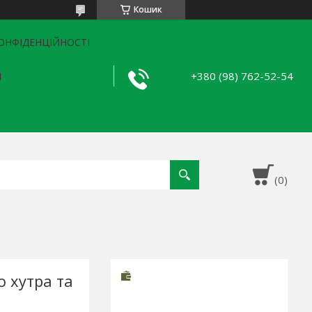
Кошик
ОНФІДЕНЦІЙНОСТІ
+380 (98) 762-52-54
Я
о хутра та