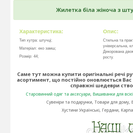
Жилетка біла жіноча з шту
Характеристика:
Опис:
Тип хутра: штучці;
Стильна та прак
універсальна, к
Матеріал: еко замш;
Декорована двом
Розмір: 44;
росту.
Саме тут можна купити оригінальні речі р
асортимент, що постійно оновлюється Вас
справжні шедеври ств
Старовинний одяг та аксесуари
,
Вишиванки для всієї 
Сувеніри та подарунки, Товари для дому,
Хустини Українські, Гердани, Карпа