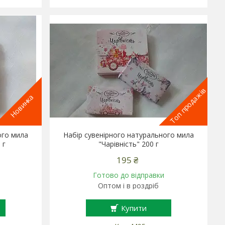
Топ продажів
Новинка
ого мила
Набір сувенірного натурального мила
 г
"Чарівність" 200 г
195 ₴
Готово до відправки
Оптом і в роздріб
Купити