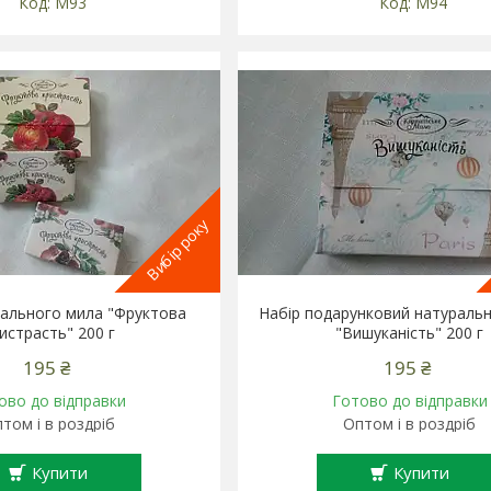
М93
М94
Вибір року
рального мила "Фруктова
Набір подарунковий натураль
истрасть" 200 г
"Вишуканість" 200 г
195 ₴
195 ₴
ово до відправки
Готово до відправки
том і в роздріб
Оптом і в роздріб
Купити
Купити