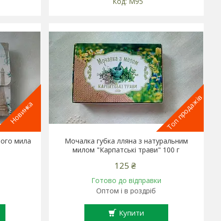
М95
Топ продажів
Новинка
ного мила
Мочалка губка лляна з натуральним
милом "Карпатські трави" 100 г
125 ₴
Готово до відправки
Оптом і в роздріб
Купити