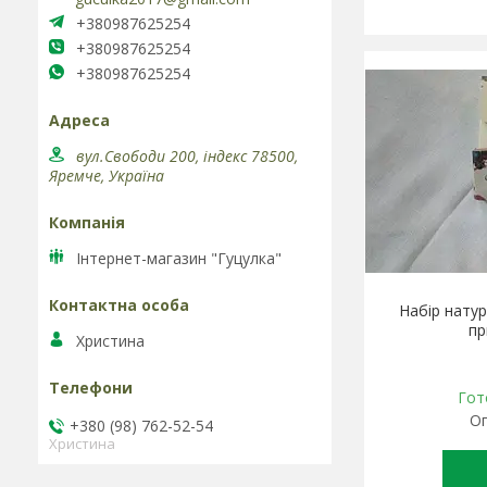
+380987625254
+380987625254
+380987625254
вул.Свободи 200, індекс 78500,
Яремче, Україна
Інтернет-магазин "Гуцулка"
Набір нату
пр
Христина
Гот
Оп
+380 (98) 762-52-54
Христина