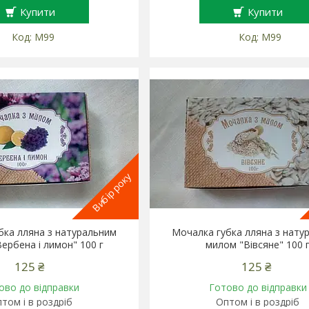
Купити
Купити
М99
М99
Вибір року
бка лляна з натуральним
Мочалка губка лляна з нату
ербена і лимон" 100 г
милом "Вівсяне" 100 
125 ₴
125 ₴
ово до відправки
Готово до відправки
том і в роздріб
Оптом і в роздріб