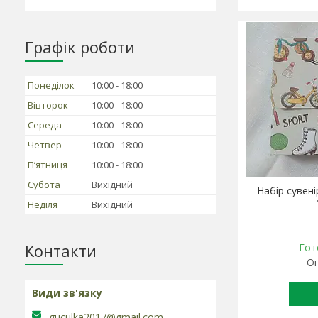
Графік роботи
Понеділок
10:00
18:00
Вівторок
10:00
18:00
Середа
10:00
18:00
Четвер
10:00
18:00
Пʼятниця
10:00
18:00
Субота
Вихідний
Набір сувен
Неділя
Вихідний
Контакти
Гот
Оп
guculka2017@gmail.com