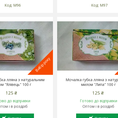
М96
М97
Вибір року
бка лляна з натуральним
Мочалка губка лляна з нату
м "Ялівець" 100 г
милом "Липа" 100 г
125 ₴
125 ₴
ово до відправки
Готово до відправки
том і в роздріб
Оптом і в роздріб