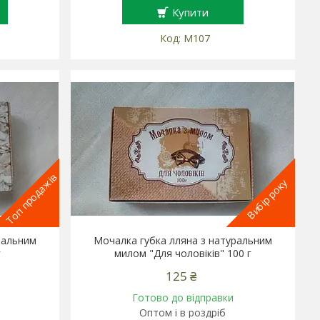
Купити
М107
Топ продажів
Вибір року
ральним
Мочалка губка лляна з натуральним
г
милом "Для чоловіків" 100 г
125 ₴
Готово до відправки
Оптом і в роздріб