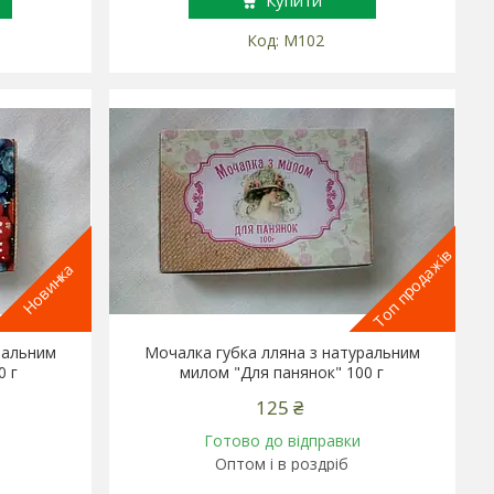
Купити
М102
Топ продажів
Новинка
ральним
Мочалка губка лляна з натуральним
0 г
милом "Для панянок" 100 г
125 ₴
Готово до відправки
Оптом і в роздріб