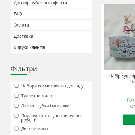
Договір публічної оферти
FAQ
Оплата
Доставка
Відгуки клієнтів
Фільтри
Набір сувен
"Д
Набори косметики по догляду
Туалетне мило
Гот
Лазневі губки і мочалки
Оп
Подарунки та сувеніри ручної
роботи
Дитяче мило