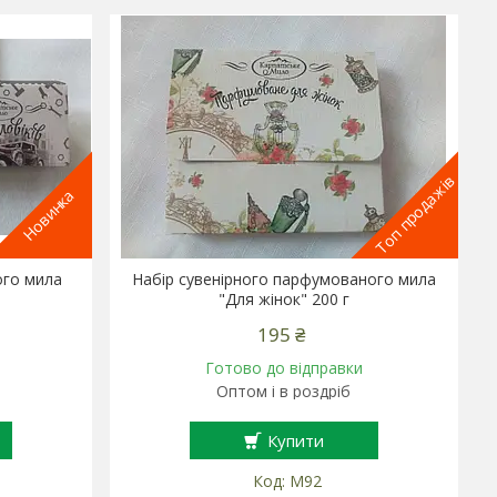
Топ продажів
Новинка
ого мила
Набір сувенірного парфумованого мила
"Для жінок" 200 г
195 ₴
Готово до відправки
Оптом і в роздріб
Купити
М92