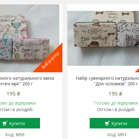
Вибір року
ірного натурального мила
Набір сувенірного натуральн
итячі мрії" 200 г
"Для чоловіків" 200 г
195 ₴
195 ₴
ово до відправки
Готово до відправки
том і в роздріб
Оптом і в роздріб
Купити
Купити
М90
М91