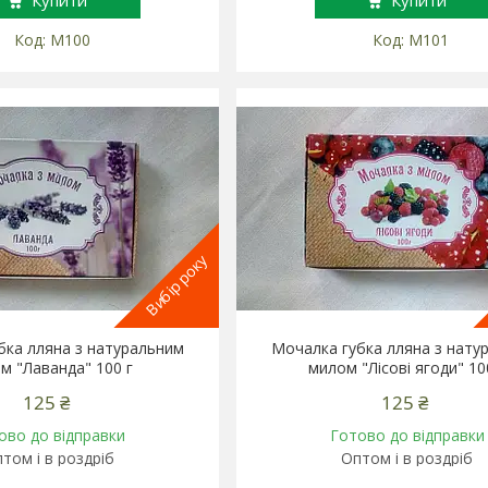
Купити
Купити
М100
М101
Вибір року
бка лляна з натуральним
Мочалка губка лляна з нату
м "Лаванда" 100 г
милом "Лісові ягоди" 10
125 ₴
125 ₴
ово до відправки
Готово до відправки
том і в роздріб
Оптом і в роздріб