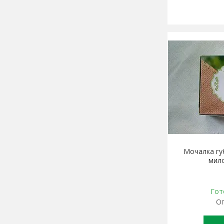
Мочалка гу
мило
Гот
Оп