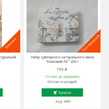
Топ продажів
Новинка
туральній
Набір сувенірного натурального мила
г
"Казковий Ліс" 200 г
195 ₴
Готово до відправки
Оптом і в роздріб
Купити
М89