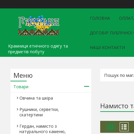
ГОЛОВНА
ОПЛАТ
ДОГОВІР ПУБЛІЧНОЇ
Крамниця етнічного одягу та
НАШІ КОНТАКТИ
предметів побуту
Товари
Овчина та шкіра
Намисто т
Рушники, серветки,
скатертини
Гердан, намисто з
натурального каменю,