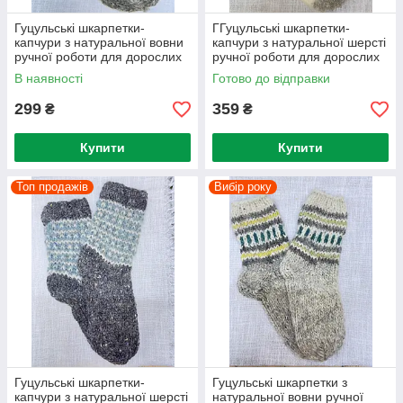
Гуцульські шкарпетки-
ГГуцульські шкарпетки-
капчури з натуральної вовни
капчури з натуральної шерсті
ручної роботи для дорослих
ручної роботи для дорослих
В наявності
Готово до відправки
299
359
₴
₴
Купити
Купити
Топ продажів
Вибір року
Гуцульські шкарпетки-
Гуцульські шкарпетки з
капчури з натуральної шерсті
натуральної вовни ручної