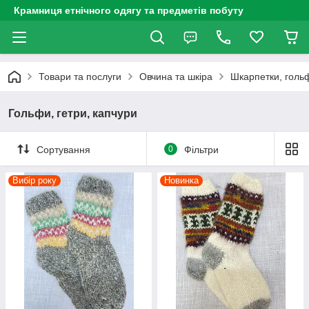
Крамниця етнічного одягу та предметів побуту
Товари та послуги
Овчина та шкіра
Шкарпетки, голь
Гольфи, гетри, капчури
Сортування
0
Фільтри
Вибір року
Новинка