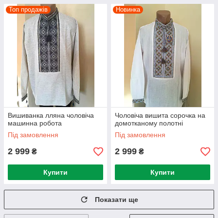
Топ продажів
Новинка
Вишиванка лляна чоловіча
Чоловіча вишита сорочка на
машинна робота
домотканому полотні
Під замовлення
Під замовлення
2 999
2 999
₴
₴
Купити
Купити
Показати ще