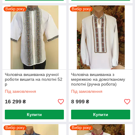
Вибір року
Вибір року
Чоловіча вишиванка ручної
Чоловіча вишиванка з
роботи вишита на полотні 52
мережкою на домотканому
р
полотні (ручна робота)
Під замовлення
Під замовлення
16 299
8 999
₴
₴
Купити
Купити
Вибір року
Вибір року