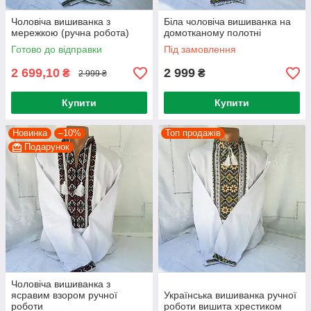
Чоловіча вишиванка з
Біла чоловіча вишиванка на
мережкою (ручна робота)
домотканому полотні
Готово до відправки
Під замовлення
2 699,10
2 999
₴
₴
2 999 ₴
Купити
Купити
Новинка
–10%
Топ продажів
Подарунок
Чоловіча вишиванка з
ясравим взором ручної
Українська вишиванка ручної
роботи
роботи вишита хрестиком