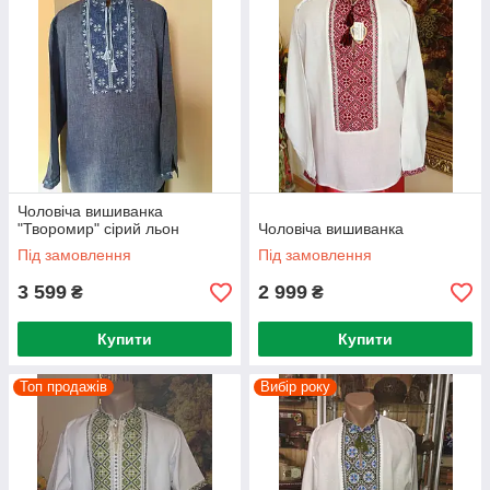
Чоловіча вишиванка
"Творомир" сірий льон
Чоловіча вишиванка
Під замовлення
Під замовлення
3 599
2 999
₴
₴
Купити
Купити
Топ продажів
Вибір року