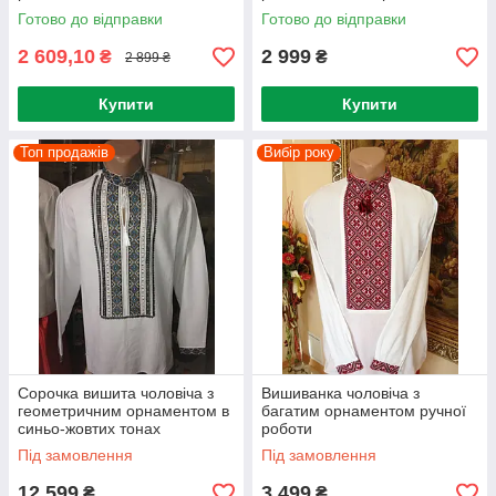
Готово до відправки
Готово до відправки
2 609,10
2 999
₴
₴
2 899 ₴
Купити
Купити
Топ продажів
Вибір року
Сорочка вишита чоловіча з
Вишиванка чоловіча з
геометричним орнаментом в
багатим орнаментом ручної
синьо-жовтих тонах
роботи
Під замовлення
Під замовлення
12 599
3 499
₴
₴