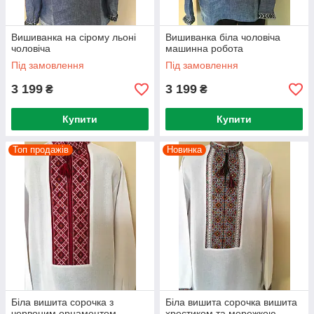
Вишиванка на сірому льоні
Вишиванка біла чоловіча
чоловіча
машинна робота
Під замовлення
Під замовлення
3 199
3 199
₴
₴
Купити
Купити
Топ продажів
Новинка
Біла вишита сорочка з
Біла вишита сорочка вишита
червоним орнаментом
хрестиком та мережкою