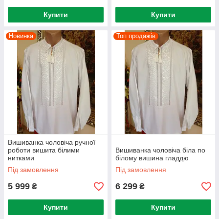
Купити
Купити
Новинка
Топ продажів
Вишиванка чоловіча ручної
роботи вишита білими
Вишиванка чоловіча біла по
нитками
білому вишина гладдю
Під замовлення
Під замовлення
5 999
6 299
₴
₴
Купити
Купити