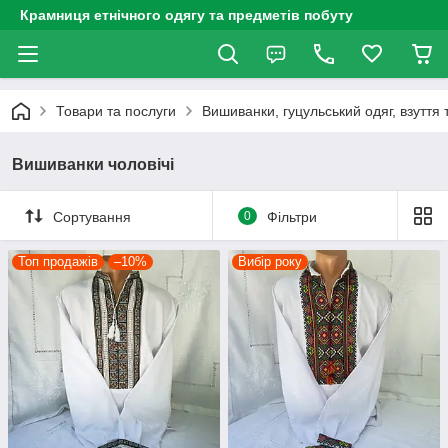
Крамниця етнічного одягу та предметів побуту
Товари та послуги
Вишиванки, гуцульський одяг, взуття 
Вишиванки чоловічі
Сортування
0
Фільтри
Топ продажів
–10%
Вибір року